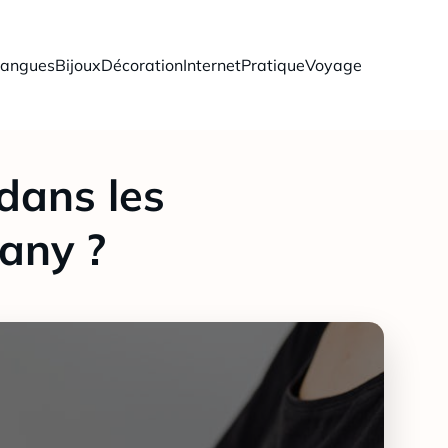
langues
Bijoux
Décoration
Internet
Pratique
Voyage
 dans les
any ?