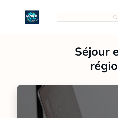
Séjour e
régi