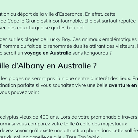
ion au départ de la ville d’Esperance. En effet, cette
de Cape le Grand est incontournable. Elle est surtout réputée
ec des eaux turquoise qui les bercent.
er sur les plages de Lucky Bay. Ces animaux emblématiques
 l’homme du fait de la renommée du site attirant des visiteurs. I
ue serait un
voyage en Australie
sans kangourou ?
lle d’Albany en Australie ?
 les plages ne seront pas l’unique centre d’intérêt des lieux. En
stination parfaite si vous souhaitez vivre une belle
aventure en
vous pouvez voir :
ucalyptus vieux de 400 ans. Lors de votre promenade à travers
ourmi si vous comparez votre taille à celle des majestueux
devez savoir qu’il existe une attraction phare dans cette vallée
res du sol, on appelle cela le « Tree Top Walk ».