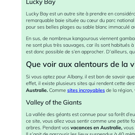
Lucky Bay
Lucky Bay est un autre site à prendre en considérat
remarquable baie située au cœur du parc national 
pour ses belles plages au sable blanc immaculé av
En sus, de nombreux kangourous viennent gambad
ne sont plus très sauvages, car ils sont habitués à
est donc possible de s’en approcher. D’ailleurs, q
Que voir aux alentours de la vi
Si vous optez pour Albany, il est bon de savoir que
effet, il existe plusieurs sites qui rendent cette de
Australie.
Comme
sites incroyables
de la région, 
Valley of the Giants
La vallée des géants est connue pour sa forêt d’e
ce site, vous allez vous sentir comme une petite f
arbres. Pendant vos
vacances en Australie,
vous 
Il s’agit de parcourir les lieux suspendus à 40 mèt